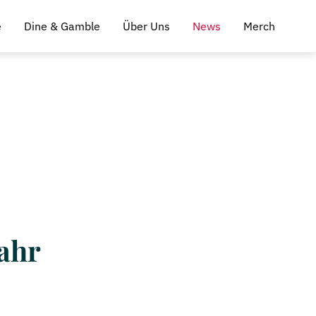
e
Dine & Gamble
Über Uns
News
Merch
ahr