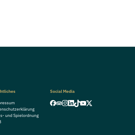
htliches
Social Media
pressum
enschutzerklärung
s- und Spielordnung
B