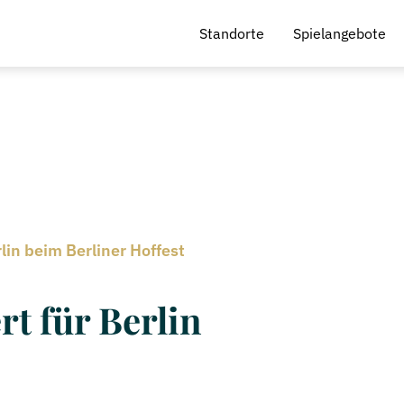
Standorte
Spielangebote
lin beim Berliner Hoffest
rt für Berlin