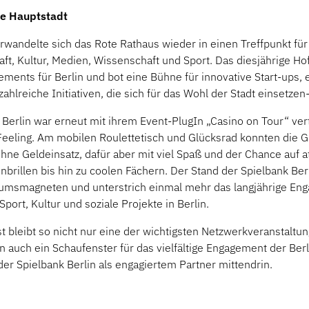
ie Hauptstadt
rwandelte sich das Rote Rathaus wieder in einen Treffpunkt fü
haft, Kultur, Medien, Wissenschaft und Sport. Das diesjährige Ho
ments für Berlin und bot eine Bühne für innovative Start-ups, e
lreiche Initiativen, die sich für das Wohl der Stadt einsetzen
 Berlin war erneut mit ihrem Event-PlugIn „Casino on Tour“ ver
Feeling. Am mobilen Roulettetisch und Glücksrad konnten die G
hne Geldeinsatz, dafür aber mit viel Spaß und der Chance auf at
brillen bis hin zu coolen Fächern. Der Stand der Spielbank Berl
kumsmagneten und unterstrich einmal mehr das langjährige En
ort, Kultur und soziale Projekte in Berlin.
t bleibt so nicht nur eine der wichtigsten Netzwerkveranstaltu
n auch ein Schaufenster für das vielfältige Engagement der Berl
der Spielbank Berlin als engagiertem Partner mittendrin.