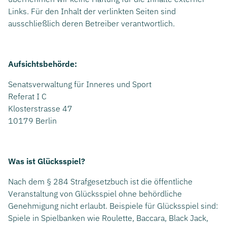
Links. Für den Inhalt der verlinkten Seiten sind
ausschließlich deren Betreiber verantwortlich.
Aufsichtsbehörde:
Senatsverwaltung für Inneres und Sport
Referat I C
Klosterstrasse 47
10179 Berlin
Was ist Glücksspiel?
Nach dem § 284 Strafgesetzbuch ist die öffentliche
Veranstaltung von Glücksspiel ohne behördliche
Genehmigung nicht erlaubt. Beispiele für Glücksspiel sind:
Spiele in Spielbanken wie Roulette, Baccara, Black Jack,