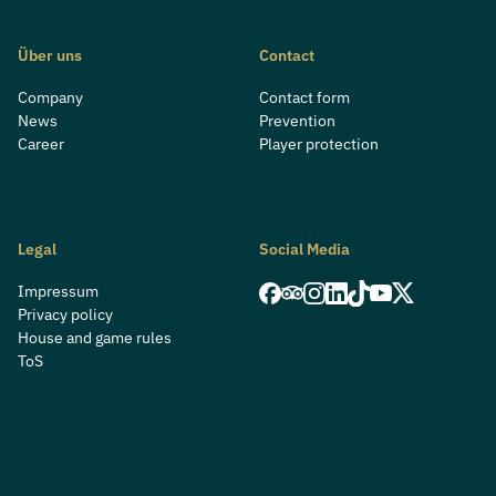
Über uns
Contact
Company
Contact form
News
Prevention
Career
Player protection
Legal
Social Media
Impressum
Privacy policy
House and game rules
ToS