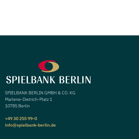
SPIELBANK BERLIN GMBH & CO. KG
Marlene-Dietrich-Platz 1
10785 Berlin
+49 30 255 99-0
info@spielbank-berlin.de