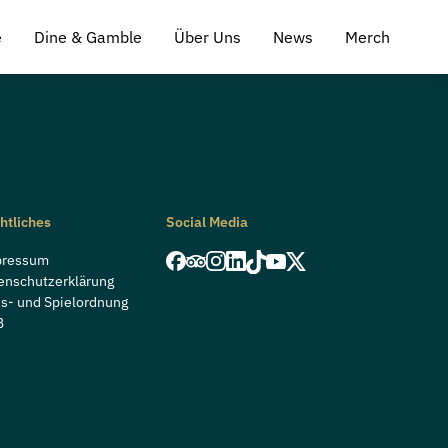
e
Dine & Gamble
Über Uns
News
Merch
htliches
Social Media
pressum
enschutzerklärung
s- und Spielordnung
B